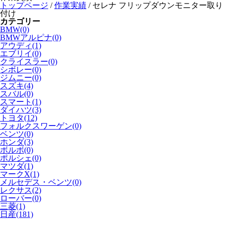
トップページ
/
作業実績
/
セレナ フリップダウンモニター取り
付け
カテゴリー
BMW(0)
BMWアルピナ(0)
アウディ(1)
エブリイ(0)
クライスラー(0)
シボレー(0)
ジムニー(0)
スズキ(4)
スバル(0)
スマート(1)
ダイハツ(3)
トヨタ(12)
フォルクスワーゲン(0)
ベンツ(0)
ホンダ(3)
ボルボ(0)
ポルシェ(0)
マツダ(1)
マークX(1)
メルセデス・ベンツ(0)
レクサス(2)
ローバー(0)
三菱(1)
日産(181)