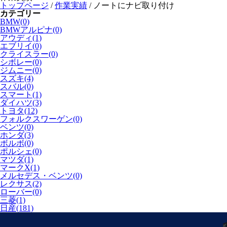
トップページ
/
作業実績
/
ノートにナビ取り付け
カテゴリー
BMW(0)
BMWアルピナ(0)
アウディ(1)
エブリイ(0)
クライスラー(0)
シボレー(0)
ジムニー(0)
スズキ(4)
スバル(0)
スマート(1)
ダイハツ(3)
トヨタ(12)
フォルクスワーゲン(0)
ベンツ(0)
ホンダ(3)
ボルボ(0)
ポルシェ(0)
マツダ(1)
マークX(1)
メルセデス・ベンツ(0)
レクサス(2)
ローバー(0)
三菱(1)
日産(181)