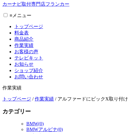
カーナビ取付専⾨店フランカー
≡
メニュー
トップページ
料金表
商品紹介
作業実績
お客様の声
テレビキット
お知らせ
ショップ紹介
お問い合わせ
作業実績
トップページ
/
作業実績
/
アルファードにビックX取り付け
カテゴリー
BMW(0)
BMWアルピナ(0)