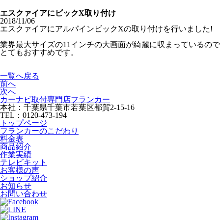
エスクァイアにビックX取り付け
2018/11/06
エスクァイアにアルパインビックXの取り付けを行いました!
業界最大サイズの11インチの大画面が綺麗に収まっているので
とてもおすすめです。
一覧へ戻る
前へ
次へ
カーナビ取付専⾨店フランカー
本社：千葉県千葉市若葉区都賀2-15-16
TEL：0120-473-194
トップページ
フランカーのこだわり
料金表
商品紹介
作業実績
テレビキット
お客様の声
ショップ紹介
お知らせ
お問い合わせ