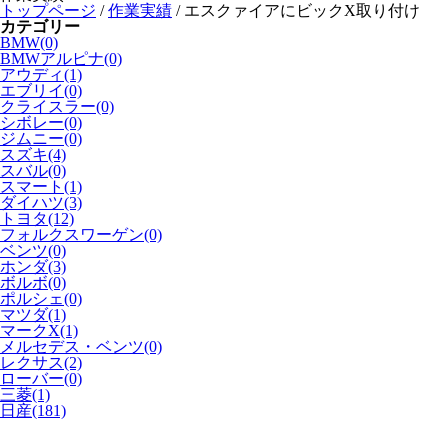
トップページ
/
作業実績
/
エスクァイアにビックX取り付け
カテゴリー
BMW(0)
BMWアルピナ(0)
アウディ(1)
エブリイ(0)
クライスラー(0)
シボレー(0)
ジムニー(0)
スズキ(4)
スバル(0)
スマート(1)
ダイハツ(3)
トヨタ(12)
フォルクスワーゲン(0)
ベンツ(0)
ホンダ(3)
ボルボ(0)
ポルシェ(0)
マツダ(1)
マークX(1)
メルセデス・ベンツ(0)
レクサス(2)
ローバー(0)
三菱(1)
日産(181)