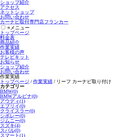
ショップ紹介
アクセス
ネットショップ
お問い合わせ
カーナビ取付専⾨店フランカー
≡
メニュー
トップページ
料金表
商品紹介
作業実績
お客様の声
テレビキット
お知らせ
ショップ紹介
お問い合わせ
作業実績
トップページ
/
作業実績
/
リーフ カーナビ取り付け
カテゴリー
BMW(0)
BMWアルピナ(0)
アウディ(1)
エブリイ(0)
クライスラー(0)
シボレー(0)
ジムニー(0)
スズキ(4)
スバル(0)
スマート(1)