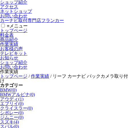
ショップ紹介
アクセス
ネットショップ
お問い合わせ
カーナビ取付専⾨店フランカー
≡
メニュー
トップページ
料金表
商品紹介
作業実績
お客様の声
テレビキット
お知らせ
ショップ紹介
お問い合わせ
作業実績
トップページ
/
作業実績
/
リーフ カーナビ バックカメラ取り付
け
カテゴリー
BMW(0)
BMWアルピナ(0)
アウディ(1)
エブリイ(0)
クライスラー(0)
シボレー(0)
ジムニー(0)
スズキ(4)
スバル(0)