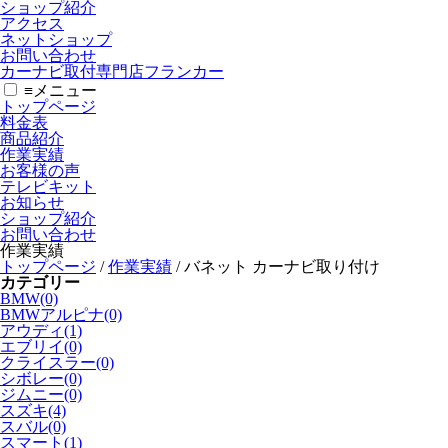
ショップ紹介
アクセス
ネットショップ
お問い合わせ
カーナビ取付専⾨店フランカー
≡
メニュー
トップページ
料金表
商品紹介
作業実績
お客様の声
テレビキット
お知らせ
ショップ紹介
お問い合わせ
作業実績
トップページ
/
作業実績
/
バネット カーナビ取り付け
カテゴリー
BMW(0)
BMWアルピナ(0)
アウディ(1)
エブリイ(0)
クライスラー(0)
シボレー(0)
ジムニー(0)
スズキ(4)
スバル(0)
スマート(1)