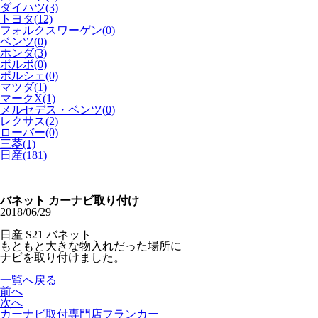
ダイハツ(3)
トヨタ(12)
フォルクスワーゲン(0)
ベンツ(0)
ホンダ(3)
ボルボ(0)
ポルシェ(0)
マツダ(1)
マークX(1)
メルセデス・ベンツ(0)
レクサス(2)
ローバー(0)
三菱(1)
日産(181)
バネット カーナビ取り付け
2018/06/29
日産 S21 バネット
もともと大きな物入れだった場所に
ナビを取り付けました。
一覧へ戻る
前へ
次へ
カーナビ取付専⾨店フランカー