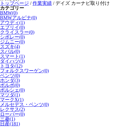
トップページ
/
作業実績
/
デイズ カーナビ取り付け
カテゴリー
BMW(0)
BMWアルピナ(0)
アウディ(1)
エブリイ(0)
クライスラー(0)
シボレー(0)
ジムニー(0)
スズキ(4)
スバル(0)
スマート(1)
ダイハツ(3)
トヨタ(12)
フォルクスワーゲン(0)
ベンツ(0)
ホンダ(3)
ボルボ(0)
ポルシェ(0)
マツダ(1)
マークX(1)
メルセデス・ベンツ(0)
レクサス(2)
ローバー(0)
三菱(1)
日産(181)