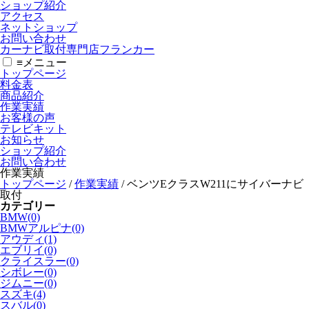
ショップ紹介
アクセス
ネットショップ
お問い合わせ
カーナビ取付専⾨店フランカー
≡
メニュー
トップページ
料金表
商品紹介
作業実績
お客様の声
テレビキット
お知らせ
ショップ紹介
お問い合わせ
作業実績
トップページ
/
作業実績
/
ベンツEクラスW211にサイバーナビ
取付
カテゴリー
BMW(0)
BMWアルピナ(0)
アウディ(1)
エブリイ(0)
クライスラー(0)
シボレー(0)
ジムニー(0)
スズキ(4)
スバル(0)