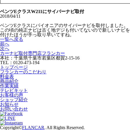
ベンツEクラスW211にサイバーナビ取付
2018/04/11
ベンツEクラスにパイオニアのサイバーナビを取付しました。
この頃の純正ナビは古く地デジも付いてないので新しいナビを
付けたほうが手っ取り早いてすね。
一覧へ戻る
前へ
次へ
カーナビ取付専⾨店フランカー
本社：千葉県千葉市若葉区都賀2-15-16
TEL：0120-473-194
トップページ
フランカーのこだわり
料金表
商品紹介
作業実績
テレビキット
お客様の声
ショップ紹介
お知らせ
お問い合わせ
Copyright©
FLANCAR
. All Rights Reserved.