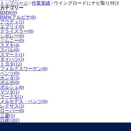
トップページ
/
作業実績
/
ウイングロードにナビ取り付け
カテゴリー
BMW(0)
BMWアルピナ(0)
アウディ(1)
エブリイ(0)
クライスラー(0)
シボレー(0)
ジムニー(0)
スズキ(4)
スバル(0)
スマート(1)
ダイハツ(3)
トヨタ(12)
フォルクスワーゲン(0)
ベンツ(0)
ホンダ(3)
ボルボ(0)
ポルシェ(0)
マツダ(1)
マークX(1)
メルセデス・ベンツ(0)
レクサス(2)
ローバー(0)
三菱(1)
日産(181)