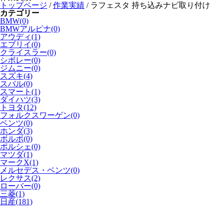
トップページ
/
作業実績
/
ラフェスタ 持ち込みナビ取り付け
カテゴリー
BMW(0)
BMWアルピナ(0)
アウディ(1)
エブリイ(0)
クライスラー(0)
シボレー(0)
ジムニー(0)
スズキ(4)
スバル(0)
スマート(1)
ダイハツ(3)
トヨタ(12)
フォルクスワーゲン(0)
ベンツ(0)
ホンダ(3)
ボルボ(0)
ポルシェ(0)
マツダ(1)
マークX(1)
メルセデス・ベンツ(0)
レクサス(2)
ローバー(0)
三菱(1)
日産(181)