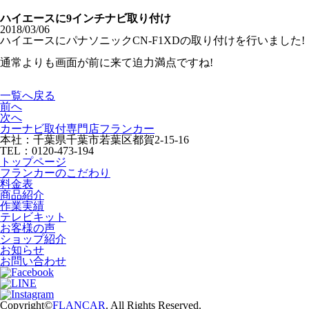
ハイエースに9インチナビ取り付け
2018/03/06
ハイエースにパナソニックCN-F1XDの取り付けを行いました!
通常よりも画面が前に来て迫力満点ですね!
一覧へ戻る
前へ
次へ
カーナビ取付専⾨店フランカー
本社：千葉県千葉市若葉区都賀2-15-16
TEL：0120-473-194
トップページ
フランカーのこだわり
料金表
商品紹介
作業実績
テレビキット
お客様の声
ショップ紹介
お知らせ
お問い合わせ
Copyright©
FLANCAR
. All Rights Reserved.