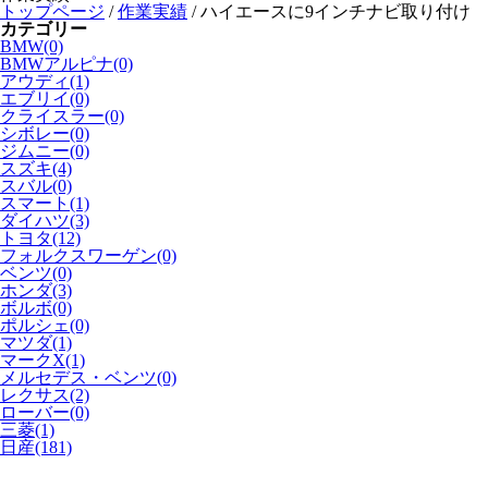
トップページ
/
作業実績
/
ハイエースに9インチナビ取り付け
カテゴリー
BMW(0)
BMWアルピナ(0)
アウディ(1)
エブリイ(0)
クライスラー(0)
シボレー(0)
ジムニー(0)
スズキ(4)
スバル(0)
スマート(1)
ダイハツ(3)
トヨタ(12)
フォルクスワーゲン(0)
ベンツ(0)
ホンダ(3)
ボルボ(0)
ポルシェ(0)
マツダ(1)
マークX(1)
メルセデス・ベンツ(0)
レクサス(2)
ローバー(0)
三菱(1)
日産(181)