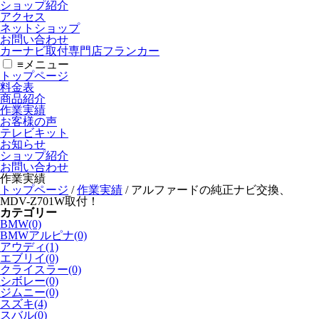
ショップ紹介
アクセス
ネットショップ
お問い合わせ
カーナビ取付専⾨店フランカー
≡
メニュー
トップページ
料金表
商品紹介
作業実績
お客様の声
テレビキット
お知らせ
ショップ紹介
お問い合わせ
作業実績
トップページ
/
作業実績
/
アルファードの純正ナビ交換、
MDV-Z701W取付！
カテゴリー
BMW(0)
BMWアルピナ(0)
アウディ(1)
エブリイ(0)
クライスラー(0)
シボレー(0)
ジムニー(0)
スズキ(4)
スバル(0)