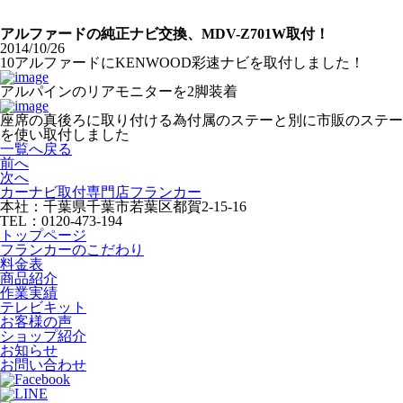
アルファードの純正ナビ交換、MDV-Z701W取付！
2014/10/26
10アルファードにKENWOOD彩速ナビを取付しました！
アルパインのリアモニターを2脚装着
座席の真後ろに取り付ける為付属のステーと別に市販のステー
を使い取付しました
一覧へ戻る
前へ
次へ
カーナビ取付専⾨店フランカー
本社：千葉県千葉市若葉区都賀2-15-16
TEL：0120-473-194
トップページ
フランカーのこだわり
料金表
商品紹介
作業実績
テレビキット
お客様の声
ショップ紹介
お知らせ
お問い合わせ