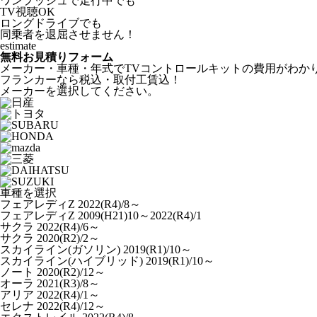
ワンプッシュで走行中でも
TV視聴OK
ロングドライブでも
同乗者を退屈させません！
estimate
無料お見積りフォーム
メーカー・車種・年式でTVコントロールキットの費用がわか
フランカーなら税込・取付工賃込！
メーカー
を選択してください。
車種を選択
フェアレディZ 2022(R4)/8～
フェアレディZ 2009(H21)10～2022(R4)/1
サクラ 2022(R4)/6～
サクラ 2020(R2)/2～
スカイライン(ガソリン) 2019(R1)/10～
スカイライン(ハイブリッド) 2019(R1)/10～
ノート 2020(R2)/12～
オーラ 2021(R3)/8～
アリア 2022(R4)/1～
セレナ 2022(R4)/12～