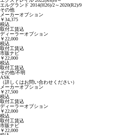
エクストレイル 2022(R4)/8～
エルグランド 2014(H26)/2～2020(R2)/9
その他
メーカーオプション
￥34,375
税込
取付工賃込
ディーラーオプション
￥22,000
税込
取付工賃込
市販ナビ
￥22,000
税込
取付工賃込
その他/不明
ASK
（詳しくはお問い合わせください）
メーカーオプション
￥27,500
税込
取付工賃込
ディーラーオプション
￥22,000
税込
取付工賃込
市販ナビ
￥22,000