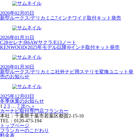
2026年02月05日
新型ルークス/デリカミニ7インチワイド取付キット発売
2026年01月31日
C28セレナ/B6AWサクラ/E13ノート
KENWOOD(2025年モデル以降)9インチ取付キット発売
2026年01月30日
新型ルークス/デリカミニ社外ナビ用ステリモ変換ユニット発
売のお知らせ
2025年12月03日
冬季休業のお知らせ
1
2
3
…
7
次へ »
カーナビ取付専⾨店フランカー
本社：千葉県千葉市若葉区都賀2-15-16
TEL：0120-473-194
トップページ
フランカーのこだわり
料金表