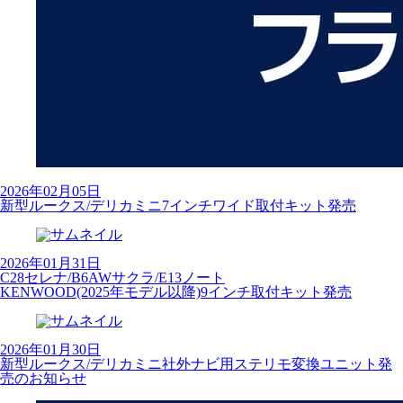
2026年02月05日
新型ルークス/デリカミニ7インチワイド取付キット発売
2026年01月31日
C28セレナ/B6AWサクラ/E13ノート
KENWOOD(2025年モデル以降)9インチ取付キット発売
2026年01月30日
新型ルークス/デリカミニ社外ナビ用ステリモ変換ユニット発
売のお知らせ