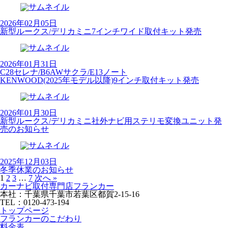
2026年02月05日
新型ルークス/デリカミニ7インチワイド取付キット発売
2026年01月31日
C28セレナ/B6AWサクラ/E13ノート
KENWOOD(2025年モデル以降)9インチ取付キット発売
2026年01月30日
新型ルークス/デリカミニ社外ナビ用ステリモ変換ユニット発
売のお知らせ
2025年12月03日
冬季休業のお知らせ
1
2
3
…
7
次へ »
カーナビ取付専⾨店フランカー
本社：千葉県千葉市若葉区都賀2-15-16
TEL：0120-473-194
トップページ
フランカーのこだわり
料金表